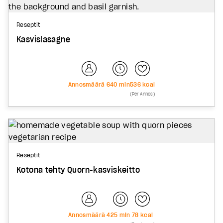
Reseptit
Kasvislasagne
Annosmäärä
6
40
min
536
kcal
(Per Annos)
Reseptit
Kotona tehty Quorn-kasviskeitto
Annosmäärä
4
25
min
78
kcal