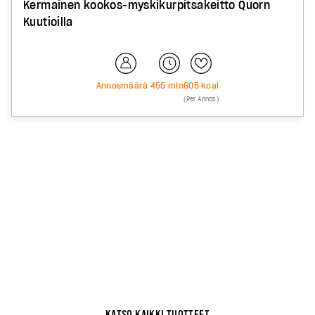
Kermainen kookos-myskikurpitsakeitto Quorn
Kuutioilla
Annosmäärä
4
55
min
605
kcal
(Per Annos)
1
TUTUSTU KOKO VALIKOIMAAN
KATSO KAIKKI TUOTTEET