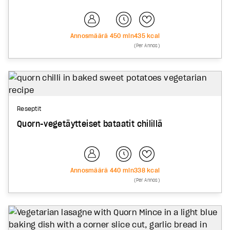
Annosmäärä
4
50
min
435
kcal
(Per Annos)
Reseptit
Quorn-vegetäytteiset bataatit chilillä
Annosmäärä
4
40
min
338
kcal
(Per Annos)