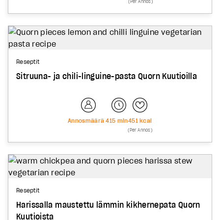
(Per Annos)
Reseptit
Sitruuna- ja chili-linguine-pasta Quorn Kuutioilla
Annosmäärä
4
15
min
451
kcal
(Per Annos)
Reseptit
Harissalla maustettu lämmin kikhernepata Quorn
Kuutioista