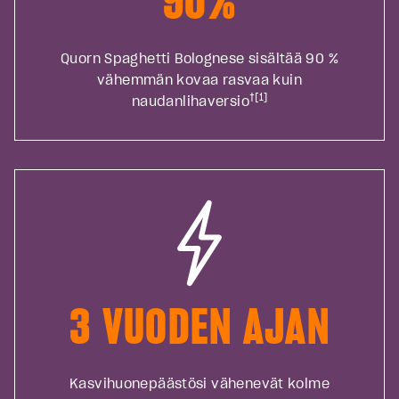
90%
Quorn Spaghetti Bolognese sisältää 90 %
vähemmän kovaa rasvaa kuin
†[1]
naudanlihaversio
3 VUODEN AJAN
Kasvihuonepäästösi vähenevät kolme