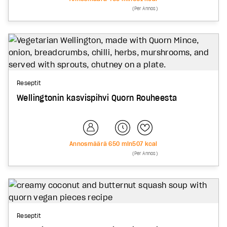
(Per Annos)
Reseptit
Wellingtonin kasvispihvi Quorn Rouheesta
Annosmäärä
6
50
min
507
kcal
(Per Annos)
Reseptit