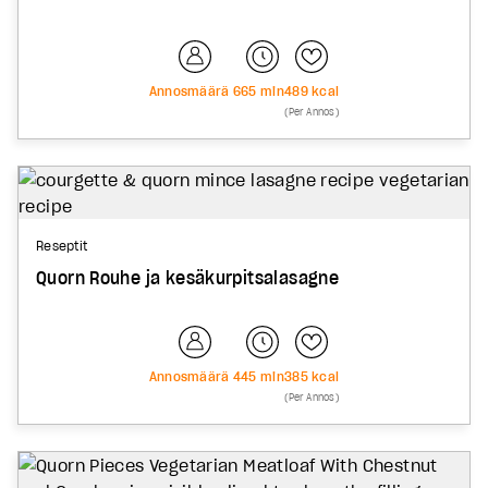
Annosmäärä
6
65
min
489
kcal
(Per Annos)
Reseptit
Quorn Rouhe ja kesäkurpitsalasagne
Annosmäärä
4
45
min
385
kcal
(Per Annos)