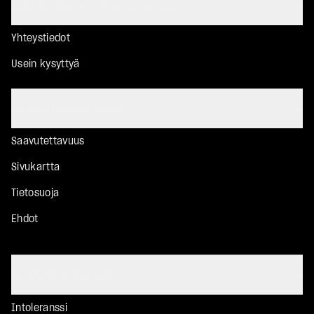
Auta & Yleisimmät kysymykset
Yhteystiedot
Usein kysyttyä
Meidän nettisivumme
Saavutettavuus
Sivukartta
Tietosuoja
Ehdot
Hyödyllisiä linkkejä
Intoleranssi