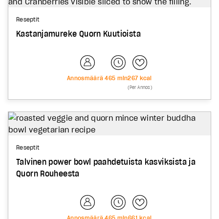
Reseptit
Kastanjamureke Quorn Kuutioista
Annosmäärä
4
65
min
267
kcal
(Per Annos)
Reseptit
Talvinen power bowl paahdetuista kasviksista ja
Quorn Rouheesta
Annosmäärä
4
65
min
661
kcal