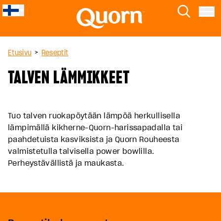
Skip to main content
Quorn
Etsi
Menu
>
Etusivu
Reseptit
TALVEN LÄMMIKKEET
Tuo talven ruokapöytään lämpöä herkullisella
lämpimällä kikherne-Quorn-harissapadalla tai
paahdetuista kasviksista ja Quorn Rouheesta
valmistetulla talvisella power bowlilla.
Perheystävällistä ja maukasta.