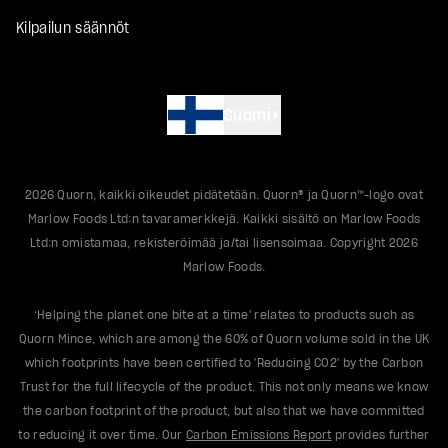
Kilpailun säännöt
Suomi
2026
Quorn, kaikki oikeudet pidätetään. Quorn® ja Quorn™-logo ovat
Marlow Foods Ltd:n tavaramerkkejä. Kaikki sisältö on Marlow Foods
Ltd:n omistamaa, rekisteröimää ja/tai lisensoimaa. Copyright
2026
Marlow Foods.
‘Helping the planet one bite at a time' relates to products such as
Quorn Mince, which are among the 60% of Quorn volume sold in the UK
which footprints have been certified to 'Reducing CO2' by the Carbon
Trust for the full lifecycle of the product. This not only means we know
the carbon footprint of the product, but also that we have committed
to reducing it over time. Our
Carbon Emissions Report
provides further