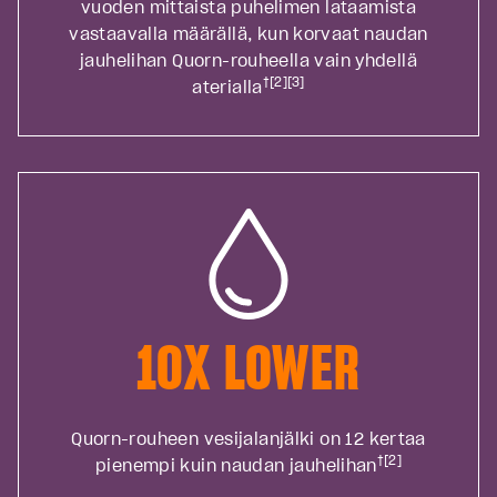
vuoden mittaista puhelimen lataamista
vastaavalla määrällä, kun korvaat naudan
jauhelihan Quorn-rouheella vain yhdellä
†[2][3]
aterialla
10X LOWER
Quorn-rouheen vesijalanjälki on 12 kertaa
†[2]
pienempi kuin naudan jauhelihan