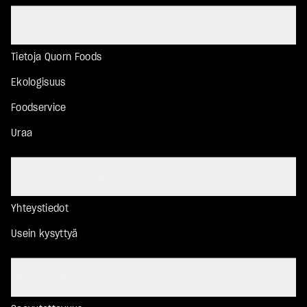
Yhtiö
Tietoja Quorn Foods
Ekologisuus
Foodservice
Uraa
Auta & Yleisimmät kysymykset
Yhteystiedot
Usein kysyttyä
Meidän nettisivumme