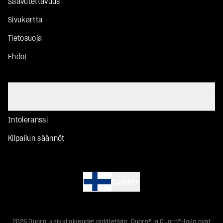
Saavutettavuus
Sivukartta
Tietosuoja
Ehdot
Hyödyllisiä linkkejä
Intoleranssi
Kilpailun säännöt
Suomi
2026
Quorn, kaikki oikeudet pidätetään. Quorn® ja Quorn™-logo ovat