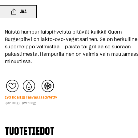
JAA
Näistä hampurilaispihveistä pitävät kaikki! Quorn
Burgerpihvi on lakto-ovo-vegetaarinen. Se on herkulline
superhelppo valmistaa – paista tai grillaa se suoraan
pakastimesta. Hampurilainen on valmis vain muutamas
minuutissa.
193
kcal
11
g rasvaa
Jäädytetty
(Per 100g)
(Per 100g)
TUOTETIEDOT