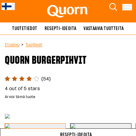
Skip to main content
Quorn
Etsi
Menu
TUOTETIEDOT
RESEPTI-IDEOITA
VASTAAVIA TUOTTEITA
>
Etusivu
Tuotteet
QUORN BURGERPIHVIT
Rate:
(54)
4 out of 5 stars
Arvioi tämä tuote
RESEPTI-IDEOITA