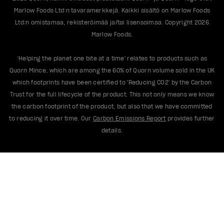
Marlow Foods Ltd:n tavaramerkkejä. Kaikki sisältö on Marlow Foods
Ltd:n omistamaa, rekisteröimää ja/tai lisensoimaa. Copyright
2026
Marlow Foods.
‘Helping the planet one bite at a time' relates to products such as
Quorn Mince, which are among the 60% of Quorn volume sold in the UK
which footprints have been certified to 'Reducing CO2' by the Carbon
Trust for the full lifecycle of the product. This not only means we know
the carbon footprint of the product, but also that we have committed
to reducing it over time. Our
Carbon Emissions Report
provides further
details.