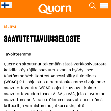
Skip to main content
Quorn
Etsi
Menu
Etusivu
SAAVUTETTAVUUSSELOSTE
Tavoitteemme
Quorn on sitoutunut tekemään tästä verkkosivustosta
kaikille käyttäjille saavutettavan ja hyödyllisen.
Käytämme Web Content Accessibility Guidelines
(WCAG) 2.1 -ohjeistusta parantaaksemme sivujemme
saavutettavuutta. WCAG-ohjeet kuvaavat kolme
saavutettavuuden tasoa: A, AA ja AAA, joista pyrimme
saavuttamaan A-tason. Olemme saavuttaneet nämä
kriteerit ja varmistamme jatkossakin, että