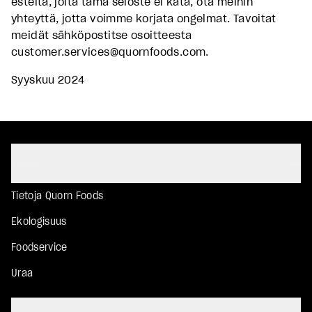
esteitä, joita tämä seloste ei kata, ota meihin
yhteyttä, jotta voimme korjata ongelmat. Tavoitat
meidät sähköpostitse osoitteesta
customer.services@quornfoods.com
.
Syyskuu 2024
Yhtiö
Tietoja Quorn Foods
Ekologisuus
Foodservice
Uraa