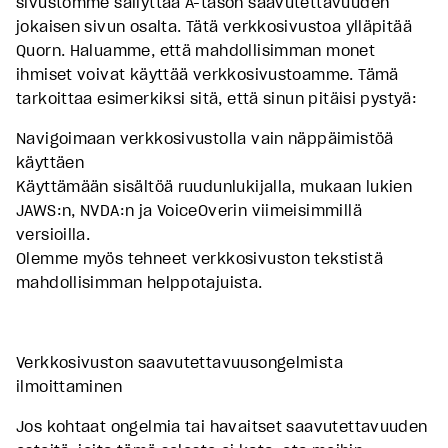
sivustomme säilyttää A-tason saavutettavuuden
jokaisen sivun osalta. Tätä verkkosivustoa ylläpitää
Quorn. Haluamme, että mahdollisimman monet
ihmiset voivat käyttää verkkosivustoamme. Tämä
tarkoittaa esimerkiksi sitä, että sinun pitäisi pystyä:
Navigoimaan verkkosivustolla vain näppäimistöä
käyttäen
Käyttämään sisältöä ruudunlukijalla, mukaan lukien
JAWS:n, NVDA:n ja VoiceOverin viimeisimmillä
versioilla.
Olemme myös tehneet verkkosivuston tekstistä
mahdollisimman helppotajuista.
Verkkosivuston saavutettavuusongelmista
ilmoittaminen
Jos kohtaat ongelmia tai havaitset saavutettavuuden