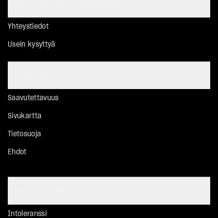
Auta & Yleisimmät kysymykset
Yhteystiedot
Usein kysyttyä
Meidän nettisivumme
Saavutettavuus
Sivukartta
Tietosuoja
Ehdot
Hyödyllisiä linkkejä
Intoleranssi