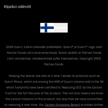
Kilpailun säännöt
Suomi
2026
Quorn, kaikki oikeudet pidätetään. Quorn® ja Quorn™-logo ovat
Marlow Foods Ltd:n tavaramerkkejä. Kaikki sisältö on Marlow Foods
Ltd:n omistamaa, rekisteröimää ja/tai lisensoimaa. Copyright
2026
Marlow Foods.
‘Helping the planet one bite at a time' relates to products such as
Quorn Mince, which are among the 60% of Quorn volume sold in the UK
which footprints have been certified to 'Reducing CO2' by the Carbon
Trust for the full lifecycle of the product. This not only means we know
the carbon footprint of the product, but also that we have committed
to reducing it over time. Our
Carbon Emissions Report
provides further