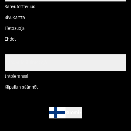
Saavutettavuus
Sivukartta
Tietosuoja
Ehdot
Hyödyllisiä linkkejä
Intoleranssi
Kilpailun säännöt
Suomi