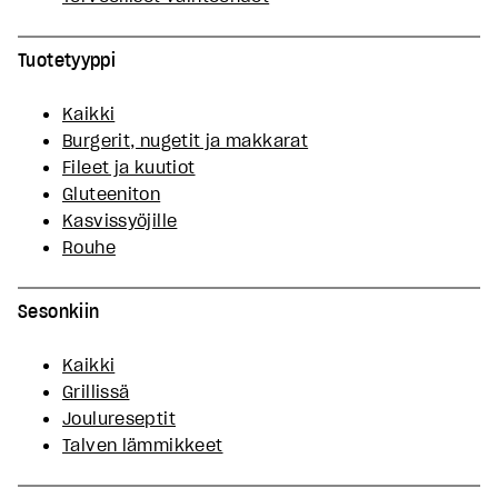
Tuotetyyppi
Kaikki
Burgerit, nugetit ja makkarat
Fileet ja kuutiot
Gluteeniton
Kasvissyöjille
Rouhe
Sesonkiin
Kaikki
Grillissä
Joulureseptit
Talven lämmikkeet