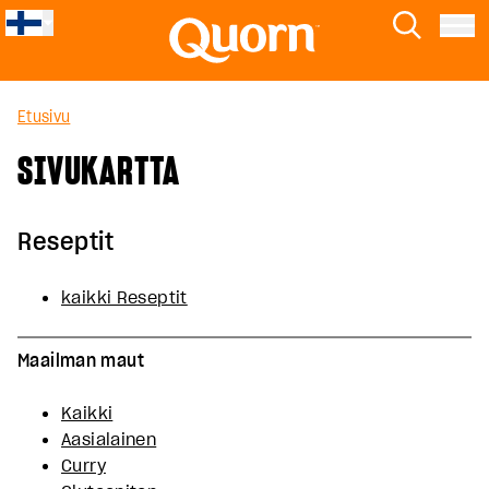
Skip to main content
Quorn
Etsi
Menu
Etusivu
SIVUKARTTA
Reseptit
kaikki Reseptit
Maailman maut
Kaikki
Aasialainen
Curry