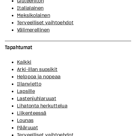
Gluteeniton
Italialainen
Meksikolainen
Terveelliset vaihtoehdot
Välimerellinen
Tapahtumat
Kaikki
Arki-illan suosikit
Helppoa ja nopeaa
Illanvietto
Lapsille
Lastenjuhlaruuat
Lihatonta herkuttelua
Liikenteessä
Lounas
Pääruuat
Terveelliset vaihtoehdot