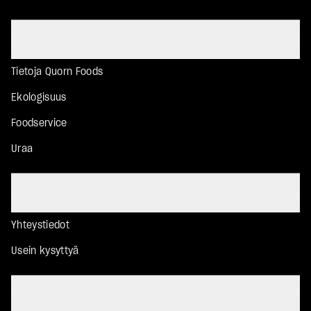
Yhtiö
Tietoja Quorn Foods
Ekologisuus
Foodservice
Uraa
Auta & Yleisimmät kysymykset
Yhteystiedot
Usein kysyttyä
Meidän nettisivumme