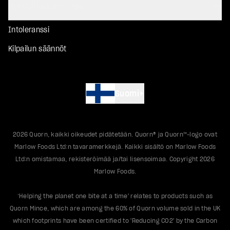
Hyödyllisiä linkkejä
Intoleranssi
Kilpailun säännöt
Suomi
2026
Quorn, kaikki oikeudet pidätetään. Quorn® ja Quorn™-logo ovat
Marlow Foods Ltd:n tavaramerkkejä. Kaikki sisältö on Marlow Foods
Ltd:n omistamaa, rekisteröimää ja/tai lisensoimaa. Copyright
2026
Marlow Foods.
‘Helping the planet one bite at a time' relates to products such as
Quorn Mince, which are among the 60% of Quorn volume sold in the UK
which footprints have been certified to 'Reducing CO2' by the Carbon