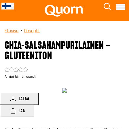
Skip to main content
Quorn
Etsi
Menu
>
Etusivu
Reseptit
CHIA-SALSAHAMPURILAINEN –
GLUTEENITON
Arvioi tämä resepti
LATAA
JAA