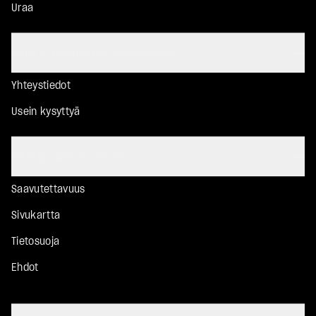
Uraa
Auta & Yleisimmät kysymykset
Yhteystiedot
Usein kysyttyä
Meidän nettisivumme
Saavutettavuus
Sivukartta
Tietosuoja
Ehdot