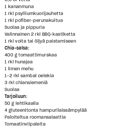
1 kananmuna
1 rkl psylliumkuorijauhetta
1 rkl pofiber-perunakuitua
Suolaa ja pippuria
Valinnainen 2 rkl BBQ-kastiketta
1 rkl voita tai öljyä paistamiseen
Chia-salsa:
400 g tomaattimurskaa
1 rkl hunajaa
1 limen mehu
1–2 rkl sambal oelekia
3 rkl chiansiemeniä
Suolaa
Tarjoiluun:
50 g lehtikaalia
4 gluteenitonta hampurilaissämpylää
Paloiteltua roomansalaattia
Tomaatinviipaleita