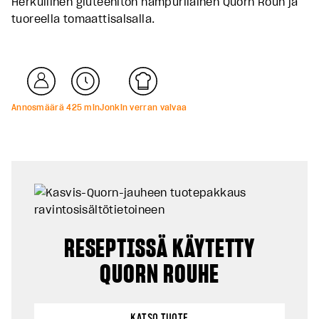
Herkullinen gluteeniton hampurilainen Quorn Rouh ja
tuoreella tomaattisalsalla.
Annosmäärä
4
25
min
Jonkin verran vaivaa
RESEPTISSÄ KÄYTETTY
QUORN ROUHE
KATSO TUOTE