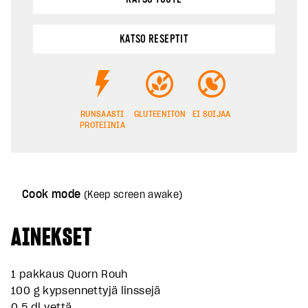
KATSO RESEPTIT
RUNSAASTI
GLUTEENITON
EI SOIJAA
PROTEIINIA
Cook mode
(Keep screen awake)
AINEKSET
1 pakkaus
Quorn Rouh
100 g kypsennettyjä linssejä
0,5 dl vettä